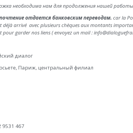
держка необходима нам для продолжения нашей работы
почтение отдается банковским переводам.
car la P
st déjà arrivé avec plusieurs chèques aux montants importants
 pour garder nos liens ( envoyez un mail : info@dialoguefr
йский диалог
осьете, Париж, центральный филиал
2 9531 467