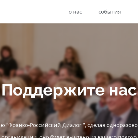
о нас
события
Поддержите нас
 "Франко-Российский Диалог ", сделав одноразово
организации, оно будет вычтено из вашего подохо