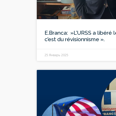
E.Branca: »L’URSS a libéré l
c’est du révisionnisme ».
25 Январь 2025