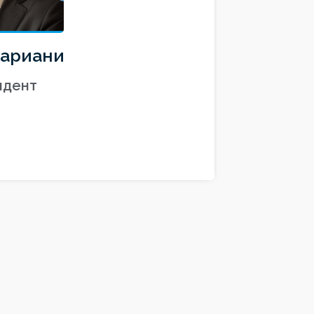
Мариани
идент