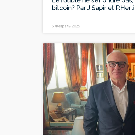
Le rouble ne s’effondre pas, 
bitcoin? Par J.Sapir et P.Herl
5 Февраль 2025