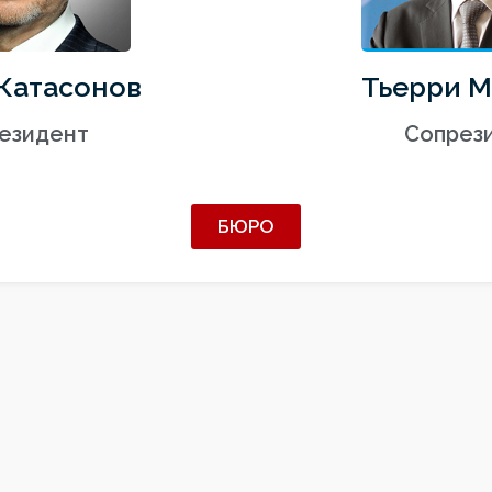
Катасонов
Тьерри 
езидент
Сопрез
БЮРО