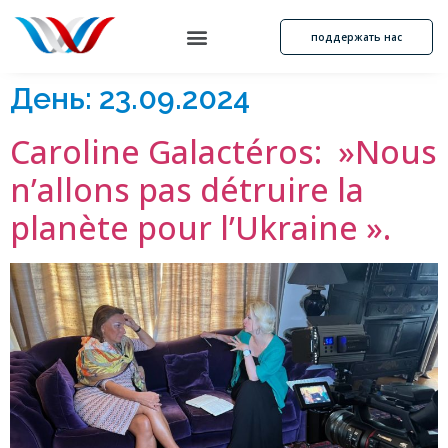
поддержать нас
День:
23.09.2024
Caroline Galactéros: »Nous
n’allons pas détruire la
planète pour l’Ukraine ».