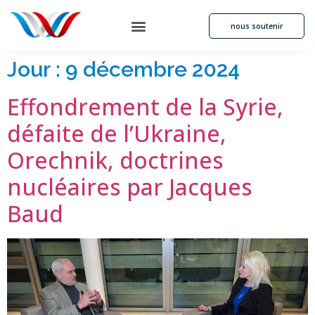
nous soutenir
Jour :
9 décembre 2024
Effondrement de la Syrie,
défaite de l’Ukraine,
Orechnik, doctrines
nucléaires par Jacques
Baud